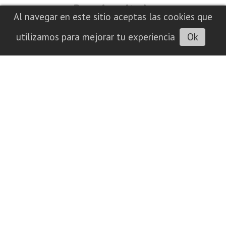
Preuniversitaria
Al navegar en este sitio aceptas las cookies que
08/08/2026
INFOTEC 4.0
utilizamos para mejorar tu experiencia
Ok
Policiales
Brutal choque involucró a estudiantes de
la UTN de Trenque Lauquen