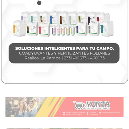
Provinciales
Hirió de una puñalada a otro hombre
durante una discusión en General Pico
06/08/2026
INFOtec 4.0