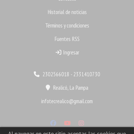
Historial de noticias
Términos y condiciones
Fuentes RSS
Ingresar
2302566018 - 2331410730
Realicó, La Pampa
infotecrealico@gmail.com
Al navegar en este sitio aceptas las cookies que