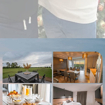
incial y hermano del jefe de Gabinete,
Manuel Ador
le abrió una investigación por presunto enriquecimien