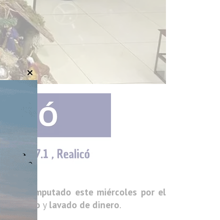
ni, fue imputado este miércoles
por el
to ilícito
y
lavado de dinero
.