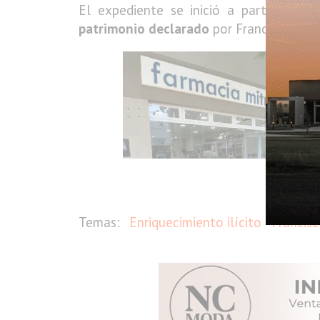
El expediente se inició a partir de u
patrimonio declarado
por Francisco Ador
Enriquecimiento ilícito
Francisc