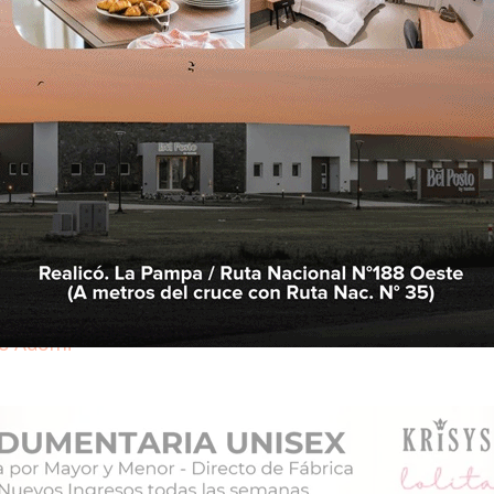
na denuncia de la diputada nacional
Marcela Pagan
ni.
o Adorni