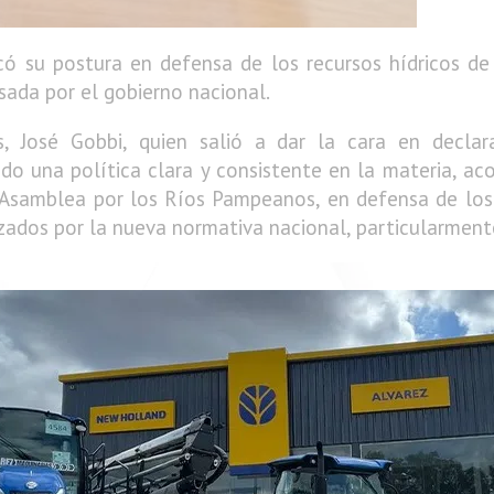
icó su postura en defensa de los recursos hídricos de
lsada por el gobierno nacional.
os, José Gobbi, quien salió a dar la cara en decla
endo una política clara y consistente en la materia, a
 Asamblea por los Ríos Pampeanos, en defensa de los 
zados por la nueva normativa nacional, particularmente