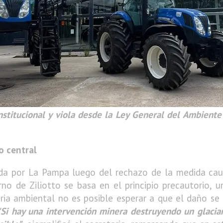
n lugar de cuidar
odificación de la Ley de Glaciares, y no ahorró crític
 nueva normativa debería denominarse, en rigor,
"ley 
iza la posición del Ejecutivo provincial frente a una d
os de la provincia.
tación judicial impulsada por distintas organizacione
ún indicó, cuenta con el respaldo de 850.000 firmas d
onstitucional y viola desde la Ley General del Ambiente
o central
a por La Pampa luego del rechazo de la medida caute
no de Ziliotto se basa en el principio precautorio, u
eria ambiental no es posible esperar a que el daño s
"Si hay una intervención minera destruyendo un glacia