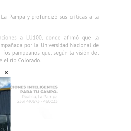
 La Pampa y profundizó sus críticas a la
raciones a LU100, donde afirmó que la
compañada por la Universidad Nacional de
ríos pampeanos que, según la visión del
 el río Colorado.