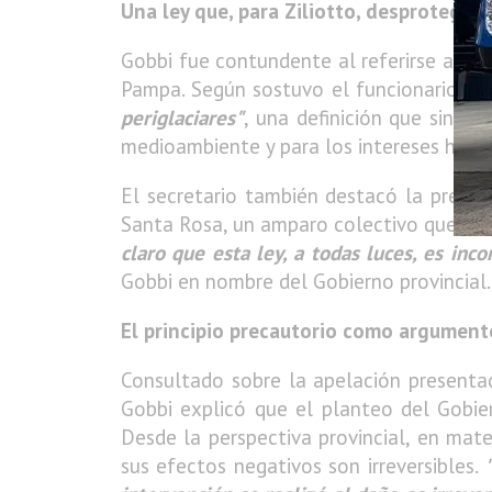
Una ley que, para Ziliotto, desprotege e
Gobbi fue contundente al referirse a la m
Pampa. Según sostuvo el funcionario, la
periglaciares"
, una definición que sintet
medioambiente y para los intereses hídric
El secretario también destacó la presen
Santa Rosa, un amparo colectivo que, seg
claro que esta ley, a todas luces, es inc
Gobbi en nombre del Gobierno provincial.
El principio precautorio como argument
Consultado sobre la apelación presentad
Gobbi explicó que el planteo del Gobier
Desde la perspectiva provincial, en mat
sus efectos negativos son irreversibles.