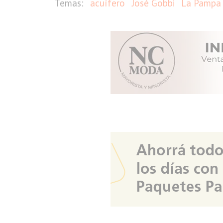
acuífero
José Gobbi
La Pampa