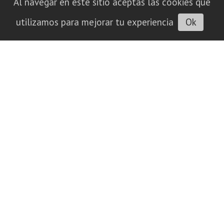
Al navegar en este sitio aceptas las cookies que
utilizamos para mejorar tu experiencia
Ok
La Ruta Provincial 9 ya conecta a La
Pampa con Córdoba por asfalto