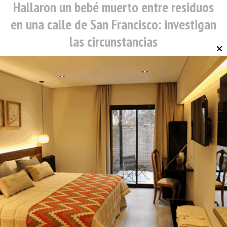
Hallaron un bebé muerto entre residuos
en una calle de San Francisco: investigan
las circunstancias
30/07/2026
INFOtec 4.0
Policiales
Intentó robar una vivienda y fue