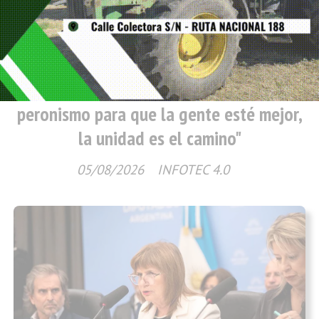
Política
"Si queremos que siga gobernando el
peronismo para que la gente esté mejor,
la unidad es el camino"
05/08/2026
INFOTEC 4.0