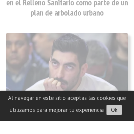
en el Relleno Sanitario como parte de un
plan de arbolado urbano
Al navegar en este sitio aceptas las cookies que
La fiscalía rechazó el pedido de la
utilizamos para mejorar tu experiencia
Ok
defensa de Facundo Moyano para
levantar las medidas restrictivas