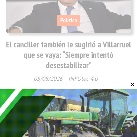
Política
El canciller también le sugirió a Villarruel
que se vaya: “Siempre intentó
desestabilizar”
05/08/2026
INFOtec 4.0