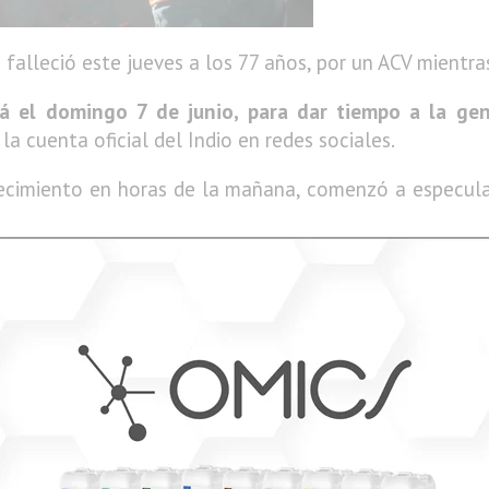
e falleció este jueves a los 77 años, por un ACV mientr
erá el domingo 7 de junio, para dar tiempo a la ge
 la cuenta oficial del Indio en redes sociales.
lecimiento en horas de la mañana, comenzó a especular
pulsaron gestiones para que el Congreso Nacional pu
Martín Menem,
anunció que luego de consultas al Min
nfraestructura, logística y seguridad necesarias"
par
ndio había tenido contactos con
Boca Juniors y Racin
descartados.
li, c
onfirmó que el Gobierno Nacional ofreció el pred
ecer, pero no pudimos comunicarnos con el abogado 