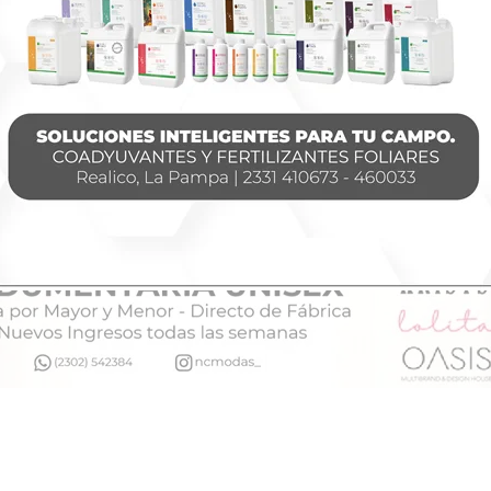
 de la Policía Federal.
o, los fanáticos se reunieron en las inmediaciones de l
el último adiós al ídolo.
torio