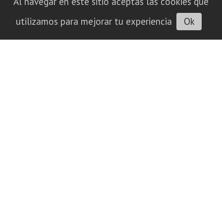
Al navegar en este sitio aceptas las cookies que
utilizamos para mejorar tu experiencia
Ok
La Ruta Provincial 9 ya conecta a La
Pampa con Córdoba por asfalto