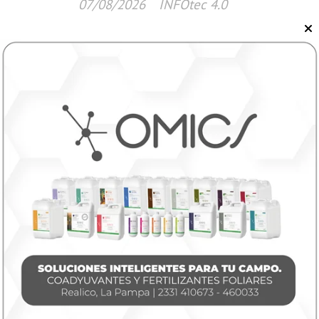
07/08/2026
INFOtec 4.0
Nacionales
Murió Jorge Messi, padre de Lionel y un
pilar en el que se apoyó a lo largo de su
carrera
08/08/2026
INFOTEC 4.0