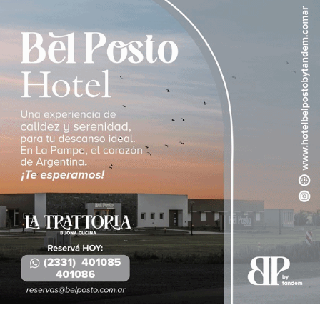
Provinciales
Volcó un camión cargado con
electrodomésticos en la Ruta 1 y el
conductor salió ileso
06/08/2026
INFOtec 4.0