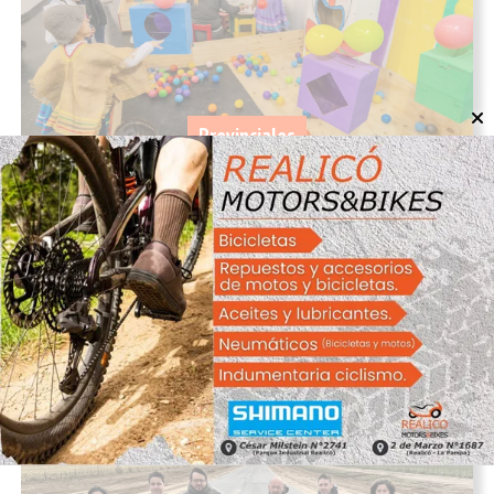
Provinciales
Cine, jazz, folklore y rock: Santa Rosa en
agosto tiene propuestas para todos los
gustos
06/08/2026
InfoTec 4.0