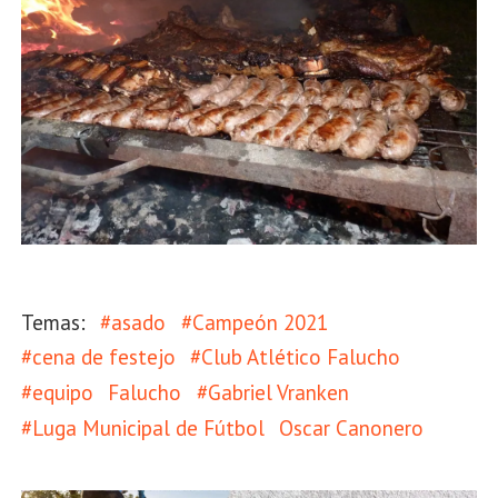
#asado
#Campeón 2021
#cena de festejo
#Club Atlético Falucho
#equipo
Falucho
#Gabriel Vranken
#Luga Municipal de Fútbol
Oscar Canonero