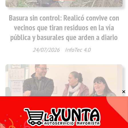
Basura sin control: Realicó convive con
vecinos que tiran residuos en la vía
pública y basurales que arden a diario
24/07/2026
InfoTec 4.0
Locales