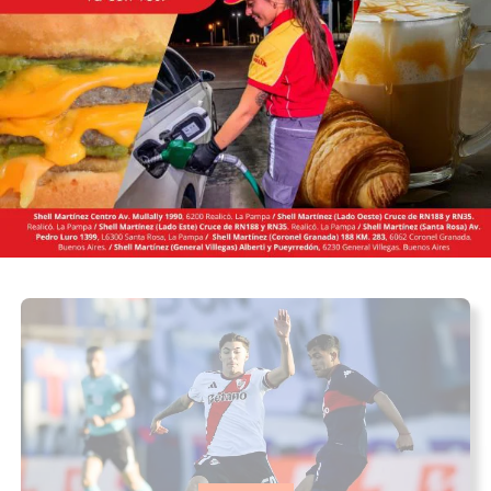
Hallaron un bebé muerto entre residuos
en una calle de San Francisco: investigan
las circunstancias
30/07/2026
INFOtec 4.0