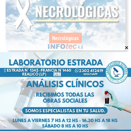
Necrológicas
NECROLÓGICA | Q.E.P.D. José Rosendo
Andrada
10/07/2026
InfoTec 4.0