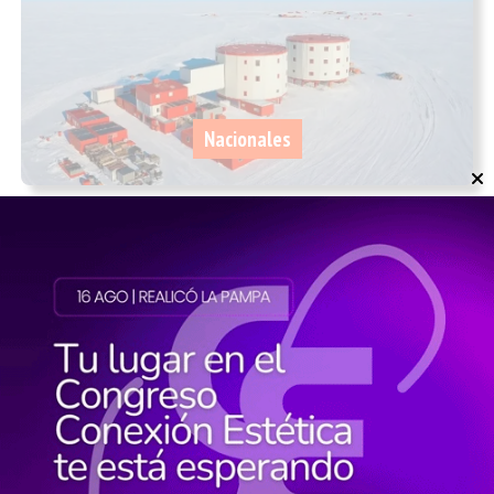
Nacionales
La Antártida marcó el día más frío del
planeta: la base Concordia registró
-84,1°C
04/08/2026
InfoTec 4.0