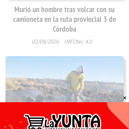
Murió un hombre tras volcar con su
camioneta en la ruta provincial 3 de
Córdoba
02/08/2026
INFOtec 4.0
Regionales