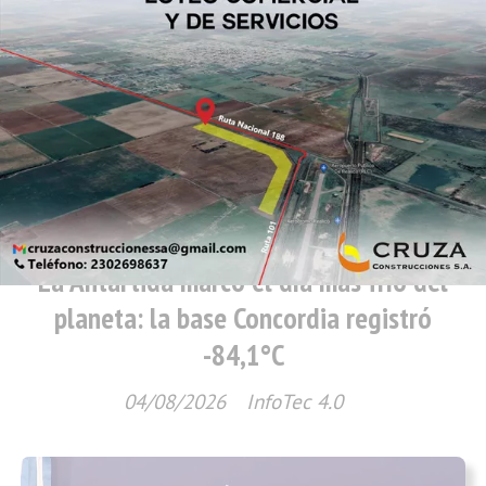
Nacionales
La Antártida marcó el día más frío del
planeta: la base Concordia registró
-84,1°C
04/08/2026
InfoTec 4.0