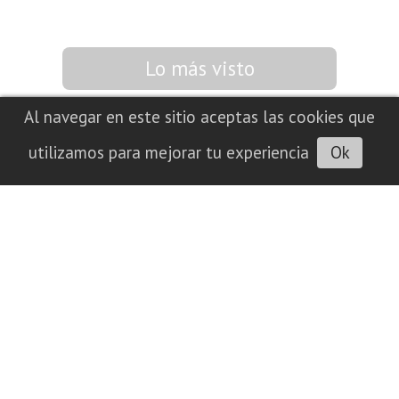
Lo más visto
Al navegar en este sitio aceptas las cookies que
utilizamos para mejorar tu experiencia
Ok
Fuerza, disciplina y orgullo local: llega
el Argentino de fisicoculturismo