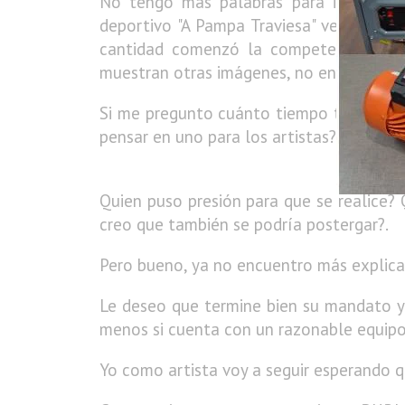
No tengo más palabras para intentar o
deportivo "A Pampa Traviesa" ver la can
cantidad comenzó la competencia (corr
muestran otras imágenes, no encuentro p
Si me pregunto cuánto tiempo tardaron p
pensar en uno para los artistas?.
Quien puso presión para que se realice?
creo que también se podría postergar?.
Pero bueno, ya no encuentro más explic
Le deseo que termine bien su mandato y a
menos si cuenta con un razonable equipo
Yo como artista voy a seguir esperando q