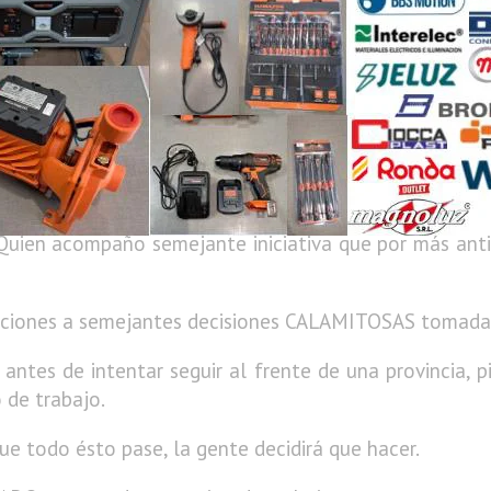
btener... "Ninguna respuesta". Luego de ver hace mi
tidad de gente amontonada en la largada pero claro 
er) con el tapaboca puesto, de obvio resultado qu
alabras para preguntarme porque nosotros no y ellos s
ara pensar en el protocolo que se utilizó hoy en la c
 Quien acompaño semejante iniciativa que por más ant
aciones a semejantes decisiones CALAMITOSAS tomadas 
ntes de intentar seguir al frente de una provincia, p
 de trabajo.
ue todo ésto pase, la gente decidirá que hacer.