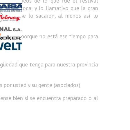
nutos videos de lo que fue el festival
con tapaboca, y lo llamativo que la gran
e luego se lo sacaron, al menos así lo
i?.
arrera? Y porque no está ese tiempo para
igüedad que tenga para nuestra provincia
por usted y su gente (asociados).
iense bien si se encuentra preparado o al