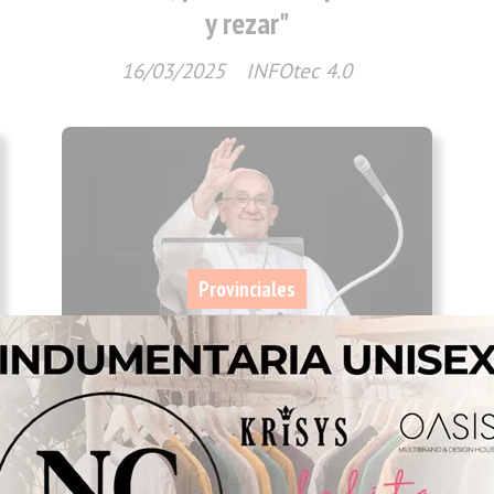
y rezar"
16/03/2025
INFOtec 4.0
Provinciales
"Agradezco de todo corazón las
oraciones; Dios los bendiga":
habló el papa Francisco desde el
hospital Gemelli