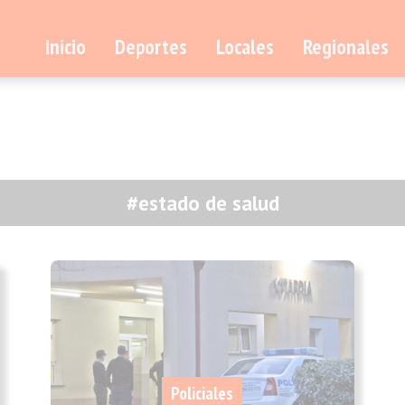
Inicio
Deportes
Locales
Regionales
#estado de salud
Policiales